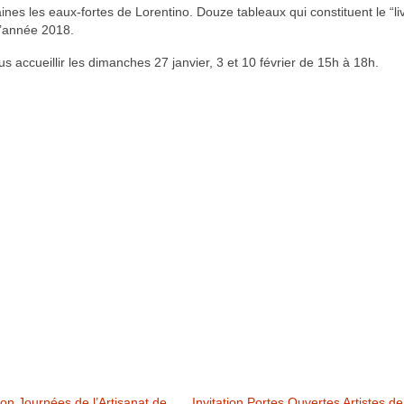
ines les eaux-fortes de Lorentino. Douze tableaux qui constituent le “li
l’année 2018.
ous accueillir les dimanches 27 janvier, 3 et 10 février de 15h à 18h.
on Journées de l’Artisanat de
Invitation Portes Ouvertes Artistes de