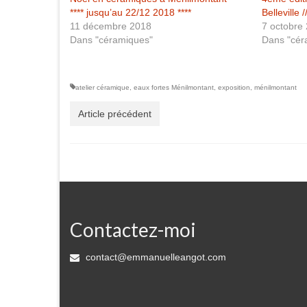
**** jusqu’au 22/12 2018 ****
Belleville
11 décembre 2018
7 octobre
Dans "céramiques"
Dans "cér
atelier céramique
,
eaux fortes Ménilmontant
,
exposition
,
ménilmontant
Article précédent
Contactez-moi
contact@emmanuelleangot.com